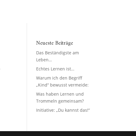
Neueste Beiträge
Das Beständigste am
Leben…
-
Echtes Lernen ist…
Warum ich den Begriff
„Kind“ bewusst vermeide:
Was haben Lernen und
Trommeln gemeinsam?
Initiative: „Du kannst das!“