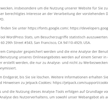
wecken, insbesondere um die Nutzung unserer Website für Sie z
ser berechtigtes Interesse an der Verarbeitung der vorstehenden D
VO.
inden Sie unter https://fonts.google.com/, https://developers.go
ool WordPress Stats, um Besucherzugriffe statistisch auszuwerten.
., 60 29th Street #343, San Francisco, CA 94110-4929, USA.
Ihrem Computer gespeichert werden und die eine Analyse der Benu
e Benutzung unseres Onlineangebotes werden auf einem Server in
r erstellt werden, die nur zu Analyse- und nicht zu Werbezwecken
nymisiert.
m Endgerät, bis Sie sie löschen. Weitere Informationen erhalten S
d Hinweisen zu Jetpack-Cookies: https://jetpack.com/support/cooki
 und die Nutzung dieses Analyse-Tools erfolgen auf Grundlage von 
n Analyse des Nutzerverhaltens, um sowohl unser Webangebot als 