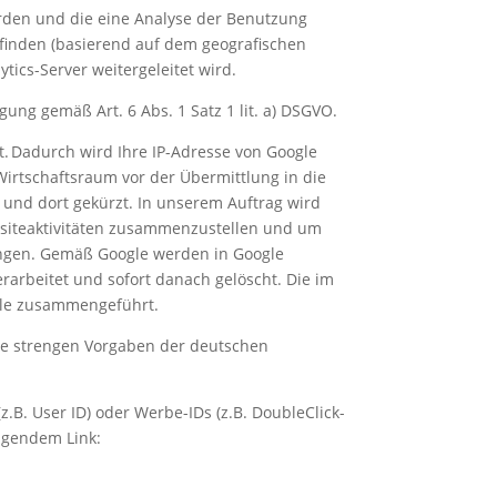
erden und die eine Analyse der Benutzung
efinden (basierend auf dem geografischen
tics-Server weitergeleitet wird.
gung gemäß Art. 6 Abs. 1 Satz 1 lit. a) DSGVO.
rt. Dadurch wird Ihre IP-Adresse von Google
irtschaftsraum vor der Übermittlung in die
 und dort gekürzt. In unserem Auftrag wird
bsiteaktivitäten zusammenzustellen und um
ingen. Gemäß Google werden in Google
verarbeitet und sofort danach gelöscht. Die im
gle zusammengeführt.
ie strengen Vorgaben der deutschen
.B. User ID) oder Werbe-IDs (z.B. DoubleClick-
olgendem Link: