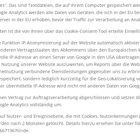
es“. Das sind Textdateien, die auf Ihrem Computer gespeichert w
gle Analytics werden alle Daten von Geräten, die sich in der EU b
rver in der EU erhoben, bevor der Traffic zur Verarbeitung an Analy
en ist die von Ihnen über das Cookie-Consent-Tool erteilte Einwilli
die Funktion IP-Anonymisierung auf der Website automatisch aktivie
n anderen Vertragsstaaten des Abkommens über den Europäischen W
olle IP-Adresse an einen Server von Google in den USA übertragen
e Nutzung unserer Website auszuwerten, um Reports über die We
rnetnutzung verbundene Dienstleistungen gegenüber uns zu erbr
espeichert, sondern lediglich kurzzeitig für die Geo-Lokalisierung 
er übermittelte IP-Adresse wird nicht mit anderen Daten von Goo
nen Vertrag zur Auftragsverarbeitung abgeschlossen und setzen d
le Analytics vollständig um.
uf Nutzer- und Ereignisebene, die mit Cookies, Nutzerkennungen (z
rden nach 2 Monaten gelöscht. Details hierzu ersehen Sie unter f
7667196?hl=de.